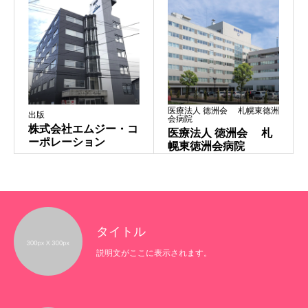
さくらノートって？
企業紹介
医療法人 徳洲会 札幌東徳洲
出版
会病院
株式会社エムジー・コ
医療法人 徳洲会 札
活用例ワークシートダウンロード
ーポレーション
幌東徳洲会病院
運営会社
クイズ
タイトル
説明文がここに表示されます。